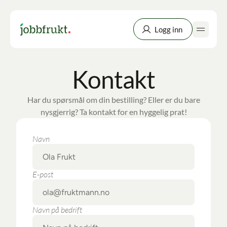
Logg inn
Kontakt
Hjem
Om oss
Har du spørsmål om din bestilling? Eller er du bare
nysgjerrig? Ta kontakt for en hyggelig prat!
Fruktkurver
Navn
All Products
Kundeservice
Favorittkurven
Favorites
E-post
Artikler
Lotions
My Account
Bli kunde
Moisturizers
Navn på bedrift