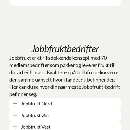
Jobbfruktbedrifter
Jobbfrukt er et riksdekkende konsept med 70 
medlemsbedrifter som pakker og leverer frukt til 
din arbeidsplass. Kvaliteten på Jobbfrukt-kurven er 
den samme uansett hvor i landet du befinner deg. 
Her kan du se hvor din nærmeste Jobbfrukt-bedrift 
befinner seg.
Jobbfrukt Nord
Jobbfrukt Øst
Agenda AS
Narvik
E-post
Tlf:
76969560
Jobbfrukt Vest
Agenda AS
Narvik
E-post
Tlf:
76969560
Aksis 